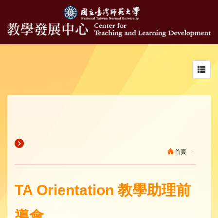
Toggl
navig
首頁
TA Orientation 教學助理前
導會