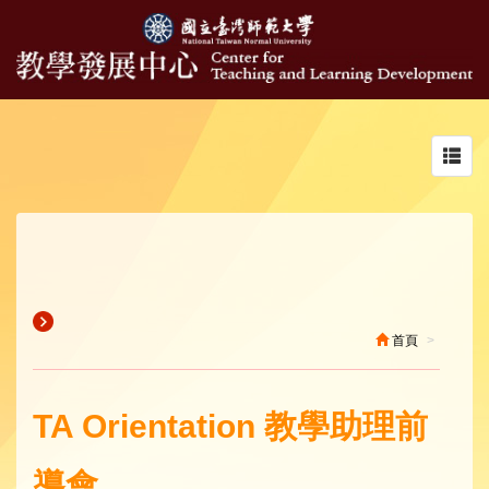
Toggl
navig
首頁
TA Orientation 教學助理前
導會