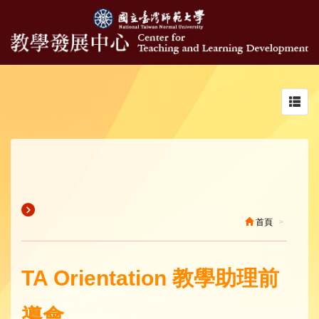
Toggl
navig
首頁
TA Orientation 教學助理前
導會