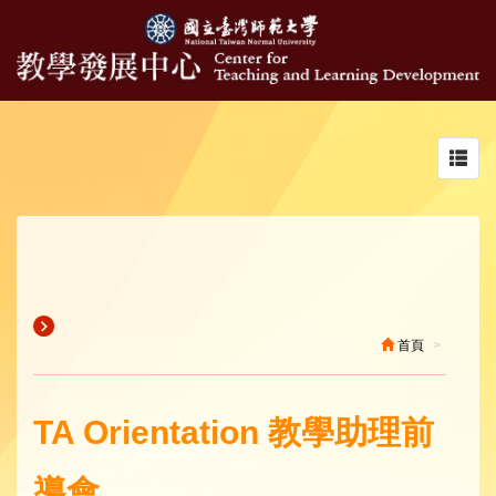
Toggl
navig
首頁
TA Orientation 教學助理前
導會