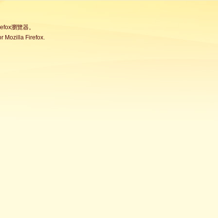
fox瀏覽器。
Mozilla Firefox.