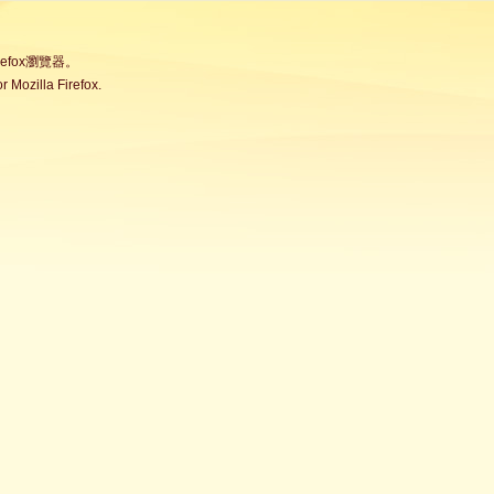
fox瀏覽器。
Mozilla Firefox.