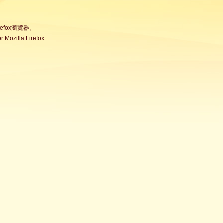
fox瀏覽器。
Mozilla Firefox.