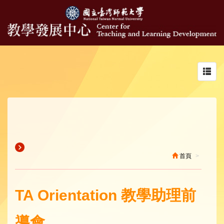
Toggl
navig
首頁
TA Orientation 教學助理前
導會