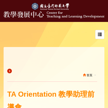
Toggl
navig
首頁
TA Orientation 教學助理前
導會