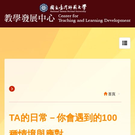
Toggl
navig
首頁
TA的日常－你會遇到的100
種情境與應對