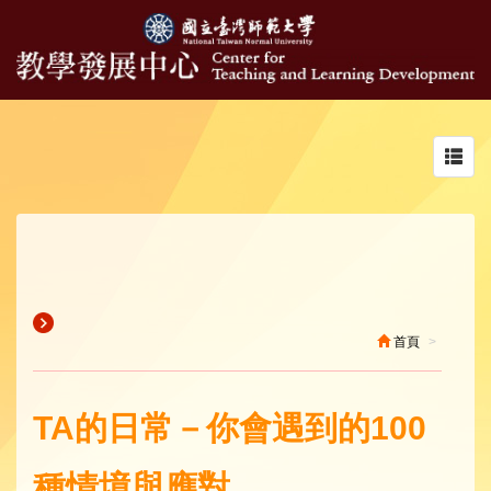
Toggl
navig
首頁
TA的日常－你會遇到的100
種情境與應對