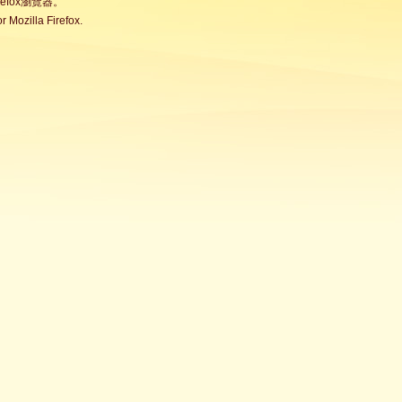
fox瀏覽器。
Mozilla Firefox.