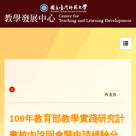
Toggl
navig
首頁
109年教育部教學實踐研究計
畫校內說明會暨申請經驗分