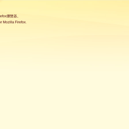
fox瀏覽器。
Mozilla Firefox.