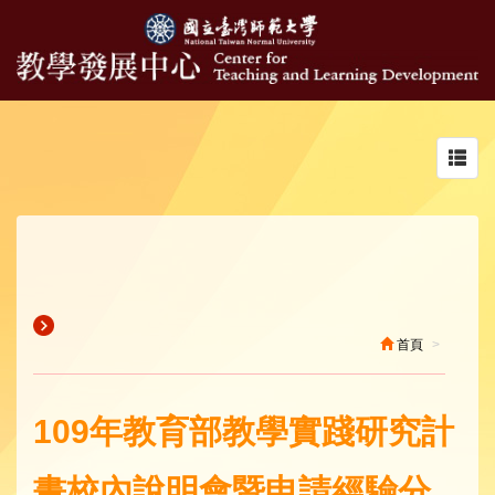
Toggl
navig
首頁
109年教育部教學實踐研究計
畫校內說明會暨申請經驗分