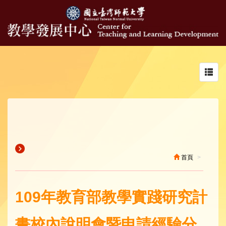
Toggl
navig
首頁
109年教育部教學實踐研究計
畫校內說明會暨申請經驗分