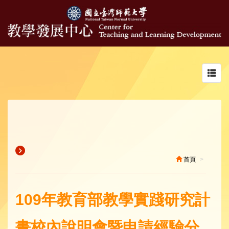
Toggl
navig
首頁
109年教育部教學實踐研究計
畫校內說明會暨申請經驗分