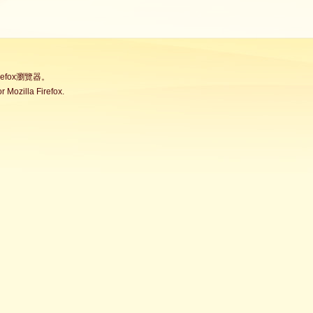
fox瀏覽器。
Mozilla Firefox.