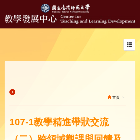
Toggl
navig
首頁
107-1教學精進帶狀交流
（二）跨領域觀課與回饋及