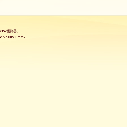
fox瀏覽器。
Mozilla Firefox.