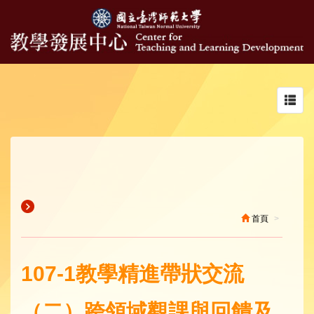
Toggl
navig
首頁
107-1教學精進帶狀交流
（二）跨領域觀課與回饋及