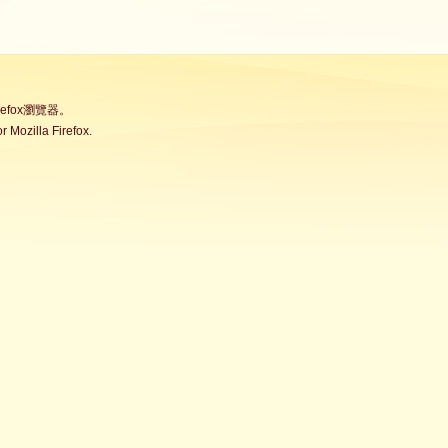
fox瀏覽器。
Mozilla Firefox.