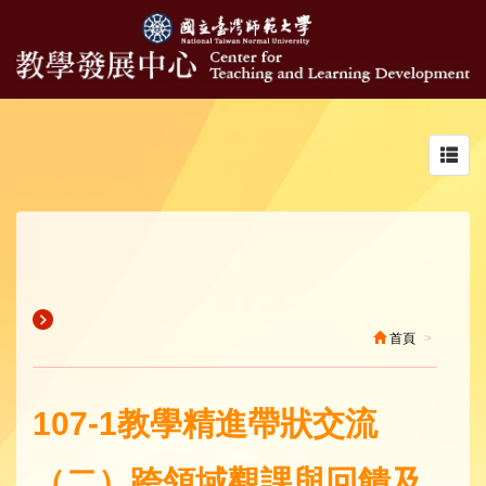
Toggl
navig
首頁
107-1教學精進帶狀交流
（二）跨領域觀課與回饋及