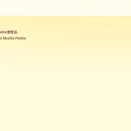
fox瀏覽器。
Mozilla Firefox.