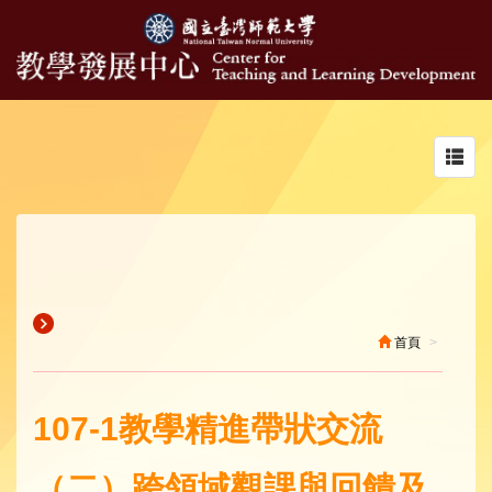
Toggl
navig
首頁
107-1教學精進帶狀交流
（二）跨領域觀課與回饋及