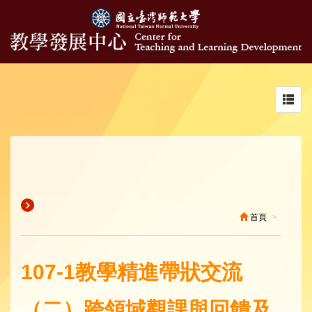
Toggl
navig
首頁
107-1教學精進帶狀交流
（二）跨領域觀課與回饋及