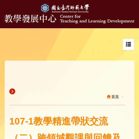
Toggl
navig
首頁
107-1教學精進帶狀交流
（二）跨領域觀課與回饋及