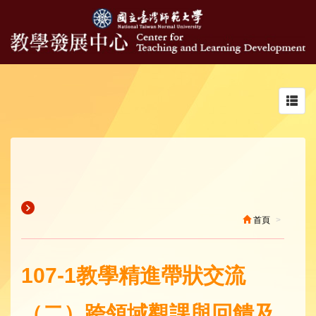
Toggl
navig
首頁
107-1教學精進帶狀交流
（二）跨領域觀課與回饋及