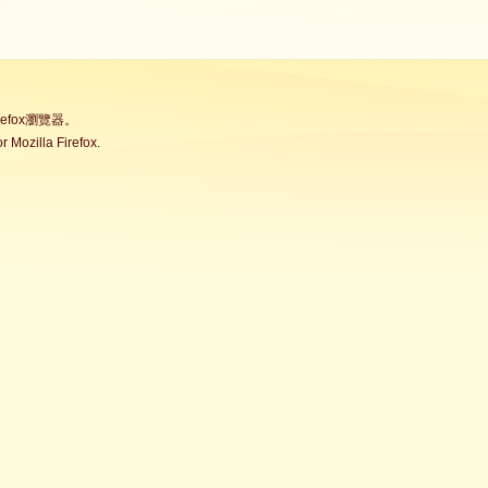
fox瀏覽器。
Mozilla Firefox.