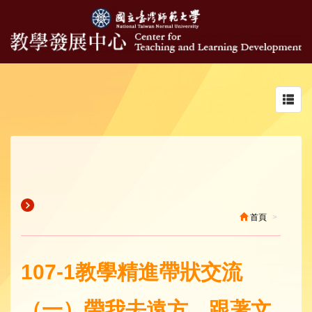
Toggl
navig
首頁
107-1教學精進帶狀交流
（一）帶我去遠方，跟著文