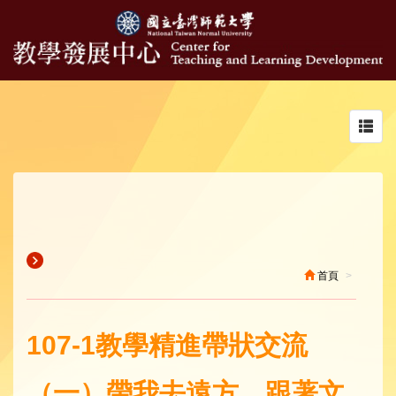
Toggl
navig
首頁
107-1教學精進帶狀交流
（一）帶我去遠方，跟著文