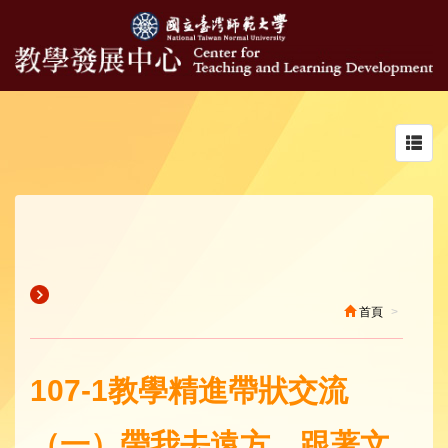
Toggl
navig
首頁
107-1教學精進帶狀交流
（一）帶我去遠方，跟著文