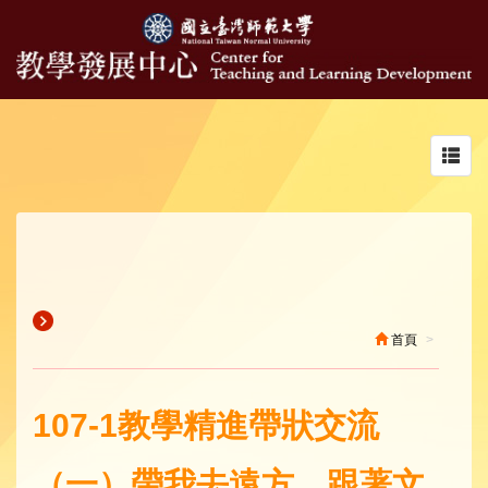
Toggl
navig
首頁
107-1教學精進帶狀交流
（一）帶我去遠方，跟著文