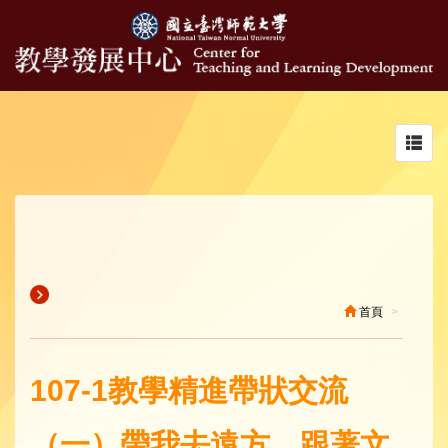
Toggl
navig
首頁
107-1教學精進帶狀交流
（一）帶我去遠方，跟著文