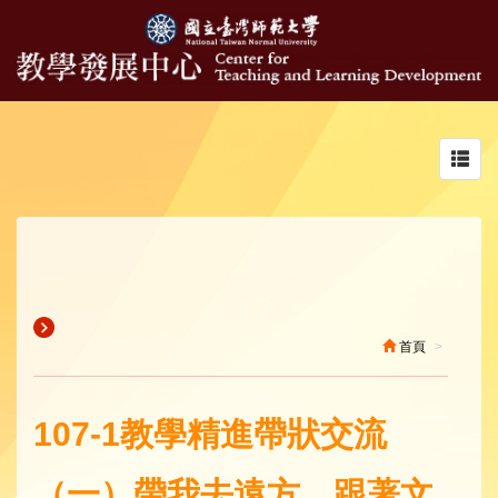
Toggl
navig
首頁
107-1教學精進帶狀交流
（一）帶我去遠方，跟著文