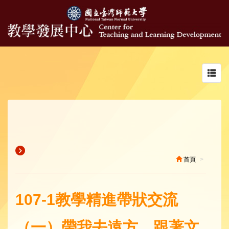
Toggl
navig
首頁
107-1教學精進帶狀交流
（一）帶我去遠方，跟著文