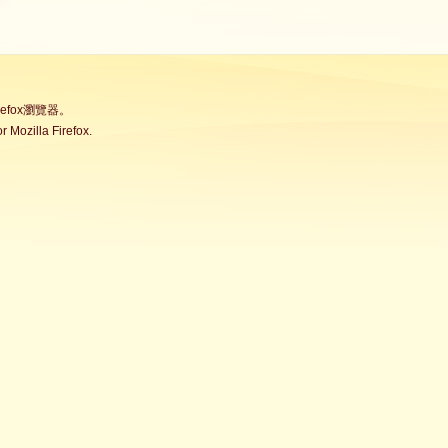
fox瀏覽器。
Mozilla Firefox.