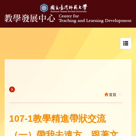
Toggl
navig
首頁
107-1教學精進帶狀交流
（一）帶我去遠方，跟著文