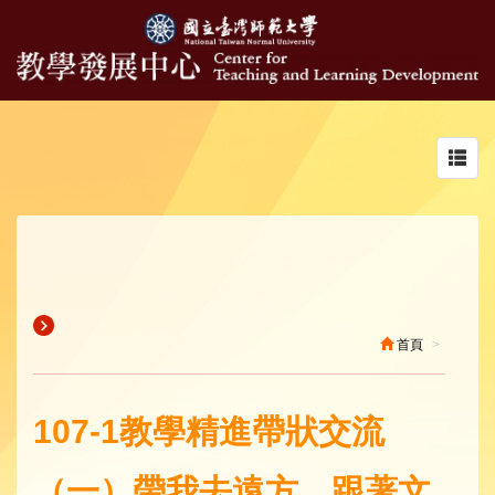
Toggl
navig
首頁
107-1教學精進帶狀交流
（一）帶我去遠方，跟著文