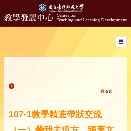
Toggl
navig
首頁
107-1教學精進帶狀交流
（一）帶我去遠方，跟著文