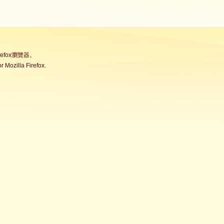
fox瀏覽器。
Mozilla Firefox.