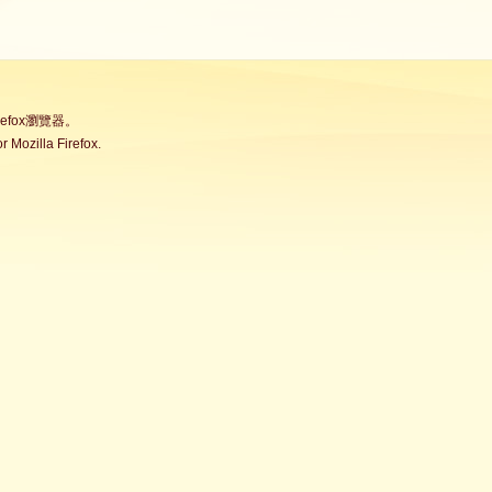
fox瀏覽器。
Mozilla Firefox.