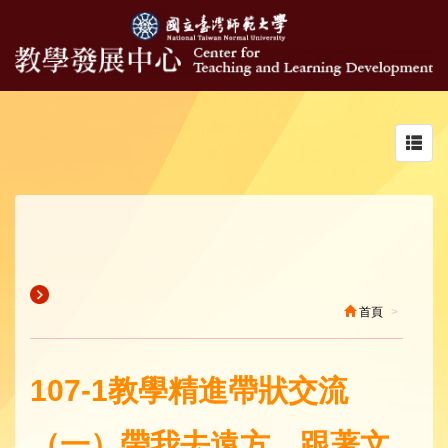
Toggl
navig
首頁
107-1教學精進帶狀交流
（一）帶我去遠方，跟著文