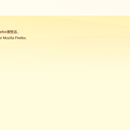
fox瀏覽器。
Mozilla Firefox.