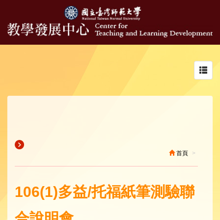
Toggl
navig
首頁
106(1)多益/托福紙筆測驗聯
合說明會