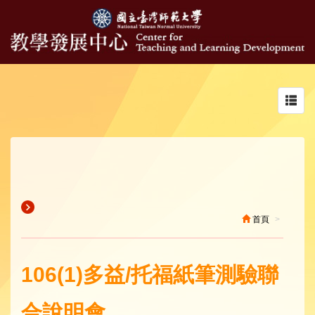
Toggl
navig
首頁
106(1)多益/托福紙筆測驗聯
合說明會