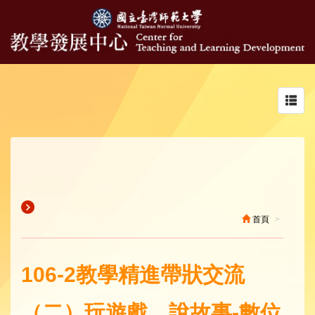
Toggl
navig
首頁
106-2教學精進帶狀交流
（二）玩遊戲、說故事-數位