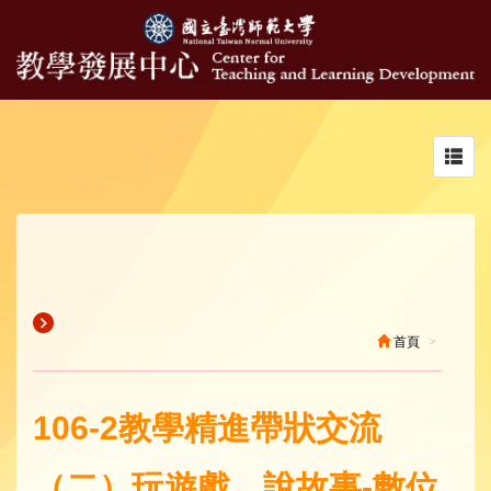
Toggl
navig
首頁
106-2教學精進帶狀交流
（二）玩遊戲、說故事-數位