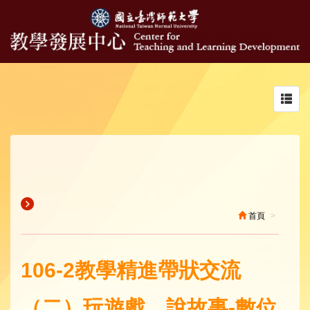
Toggl
navig
首頁
106-2教學精進帶狀交流
（二）玩遊戲、說故事-數位