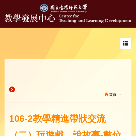
Toggl
navig
首頁
106-2教學精進帶狀交流
（二）玩遊戲、說故事-數位